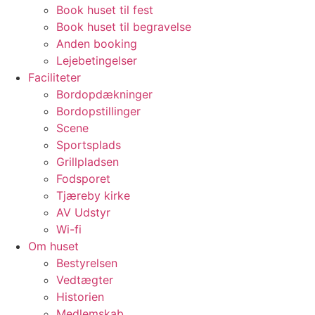
Book huset til fest
Book huset til begravelse
Anden booking
Lejebetingelser
Faciliteter
Bordopdækninger
Bordopstillinger
Scene
Sportsplads
Grillpladsen
Fodsporet
Tjæreby kirke
AV Udstyr
Wi-fi
Om huset
Bestyrelsen
Vedtægter
Historien
Medlemskab