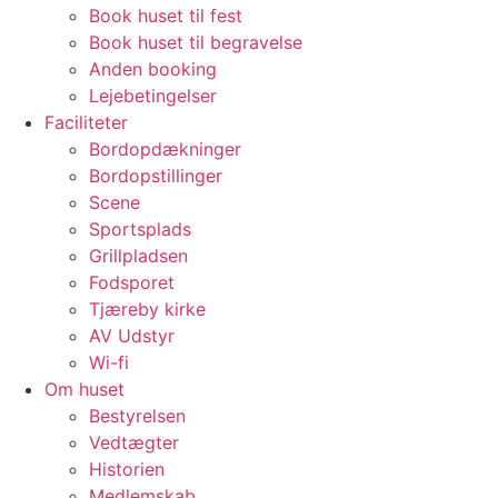
Book huset til fest
Book huset til begravelse
Anden booking
Lejebetingelser
Faciliteter
Bordopdækninger
Bordopstillinger
Scene
Sportsplads
Grillpladsen
Fodsporet
Tjæreby kirke
AV Udstyr
Wi-fi
Om huset
Bestyrelsen
Vedtægter
Historien
Medlemskab