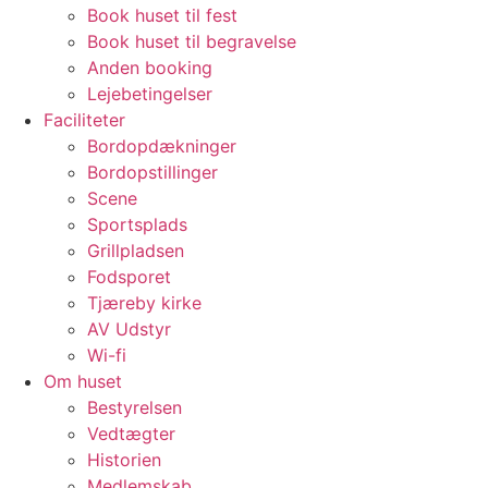
Book huset til fest
Book huset til begravelse
Anden booking
Lejebetingelser
Faciliteter
Bordopdækninger
Bordopstillinger
Scene
Sportsplads
Grillpladsen
Fodsporet
Tjæreby kirke
AV Udstyr
Wi-fi
Om huset
Bestyrelsen
Vedtægter
Historien
Medlemskab