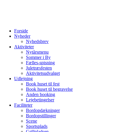
Forside
Nyheder
Nyhedsbrev
Aktiviteter
Nytårsmenu
Sommer i By
Fælles-spisning
Juletræsfesten
Aktivitetsudvalget
Udlejning
Book huset til fest
Book huset til begravelse
Anden booking
Lejebetingelser
Faciliteter
Bordopdækninger
Bordopstillinger
Scene
Sportsplads
Grillpladsen