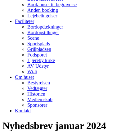
Book huset til begravelse
Anden booking
Lejebetingelser
Faciliteter
Bordopdækninger
Bordopstillinger
Scene
Sportsplads
Grillpladsen
Fodsporet
Tjæreby kirke
AV Udstyr
Wi-fi
Om huset
Bestyrelsen
Vedtægter
Historien
Medlemskab
Sponsorer
Kontakt
Nyhedsbrev januar 2024