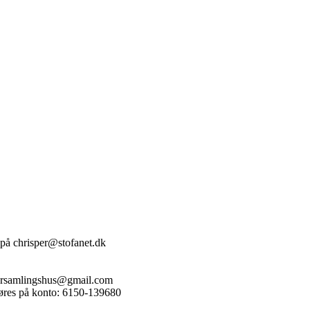
 på chrisper@stofanet.dk
vforsamlingshus@gmail.com
 gøres på konto: 6150-139680