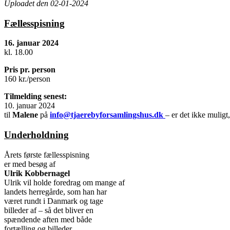
Uploadet den 02-01-2024
Fællesspisning
16. januar 2024
kl. 18.00
Pris pr. person
160 kr./person
Tilmelding senest:
10. januar 2024
til
Malene
på
info@tjaerebyforsamlingshus.dk
– er det ikke muligt
Underholdning
Årets første fællesspisning
er med besøg af
Ulrik Kobbernagel
Ulrik vil holde foredrag om mange af
landets herregårde, som han har
været rundt i Danmark og tage
billeder af – så det bliver en
spændende aften med både
fortælling og billeder