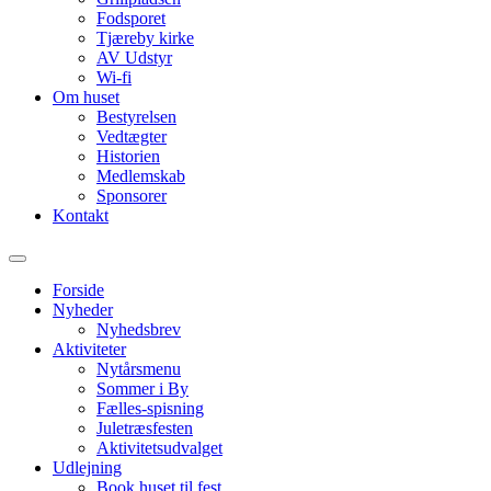
Fodsporet
Tjæreby kirke
AV Udstyr
Wi-fi
Om huset
Bestyrelsen
Vedtægter
Historien
Medlemskab
Sponsorer
Kontakt
Forside
Nyheder
Nyhedsbrev
Aktiviteter
Nytårsmenu
Sommer i By
Fælles-spisning
Juletræsfesten
Aktivitetsudvalget
Udlejning
Book huset til fest