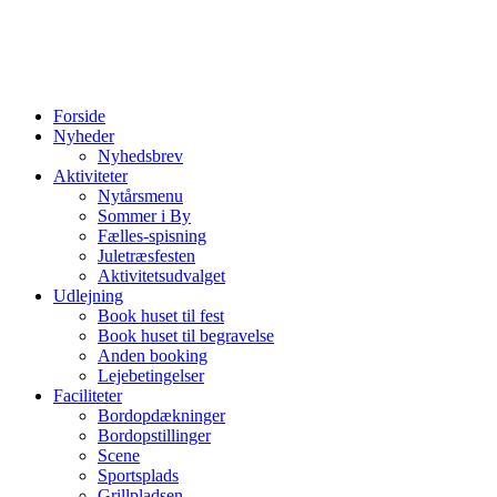
Forside
Nyheder
Nyhedsbrev
Aktiviteter
Nytårsmenu
Sommer i By
Fælles-spisning
Juletræsfesten
Aktivitetsudvalget
Udlejning
Book huset til fest
Book huset til begravelse
Anden booking
Lejebetingelser
Faciliteter
Bordopdækninger
Bordopstillinger
Scene
Sportsplads
Grillpladsen