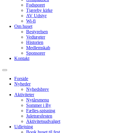
Fodsporet
Tjæreby kirke
AV Udstyr
Wi-fi
Om huset
Bestyrelsen
Vedtægter
Historien
Medlemskab
Sponsorer
Kontakt
Forside
Nyheder
Nyhedsbrev
Aktiviteter
Nytårsmenu
Sommer i By
Fælles-spisning
Juletræsfesten
Aktivitetsudvalget
Udlejning
Book huset til fest