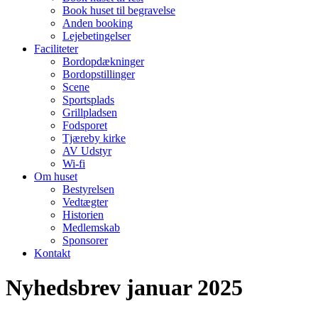
Book huset til begravelse
Anden booking
Lejebetingelser
Faciliteter
Bordopdækninger
Bordopstillinger
Scene
Sportsplads
Grillpladsen
Fodsporet
Tjæreby kirke
AV Udstyr
Wi-fi
Om huset
Bestyrelsen
Vedtægter
Historien
Medlemskab
Sponsorer
Kontakt
Nyhedsbrev januar 2025