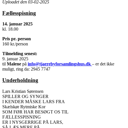
Uploadet den 03-02-2025
Fællesspisning
14. januar 2025
kl. 18.00
Pris pr. person
160 kr./person
Tilmelding senest:
9. januar 2025
til
Malene
på
info@tjaerebyforsamlingshus.dk
– er det ikke
muligt, ring da: 2945 7747
Underholdning
Lars Kristian Sørensen
SPILLER OG SYNGER
I KENDER MÅSKE LARS FRA
Skælskør Rytmiske Kor
SOM FØR HAR BESØGT OS TIL
FÆLLESSPISNING
ER I NYSGERRIGE PÅ LARS,
SÅ LÆS MERE PÅ