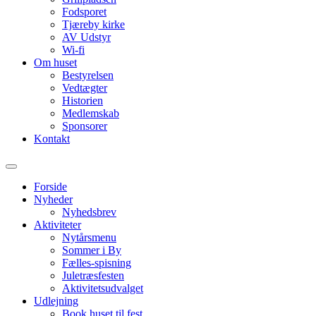
Fodsporet
Tjæreby kirke
AV Udstyr
Wi-fi
Om huset
Bestyrelsen
Vedtægter
Historien
Medlemskab
Sponsorer
Kontakt
Forside
Nyheder
Nyhedsbrev
Aktiviteter
Nytårsmenu
Sommer i By
Fælles-spisning
Juletræsfesten
Aktivitetsudvalget
Udlejning
Book huset til fest