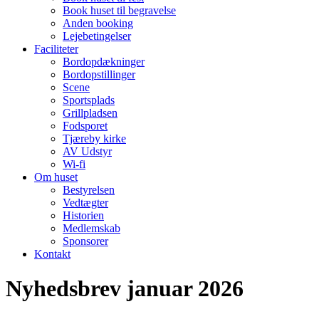
Book huset til begravelse
Anden booking
Lejebetingelser
Faciliteter
Bordopdækninger
Bordopstillinger
Scene
Sportsplads
Grillpladsen
Fodsporet
Tjæreby kirke
AV Udstyr
Wi-fi
Om huset
Bestyrelsen
Vedtægter
Historien
Medlemskab
Sponsorer
Kontakt
Nyhedsbrev januar 2026