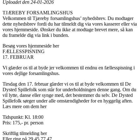
Uploadet den 24-01-2026
TJÆREBY FORSAMLINGSHUS
Velkommen til Tjæreby forsamlingshus’ nyhedsbrev. Du modtager
dette nyhedsbrev fordi du har tilmeldt dig via vores kasserer eller via
vores hjemmeside. Ønsker du ikke at modtage brevet mere, så kan
du framelde dig via link i bunden.
Besøg vores hjemmeside her
FÆLLESSPISNING
17. FEBRUAR
Vi glæder os til at byde jer velkommen til endnu en fællesspisning i
vores dejlige forsamlingshus.
Tirsdag den 17. februar glæder vi os til at byde velkommen til De
Dysted Spillefolk som står for underholdningen denne gang. Om du
vil lytte, danse eller synge med, det bestemmer du selv. De Dysted
Spillefolk sørger under alle omstændigheder for en hyggelig aften.
Læs mere om dem her
Tidspunkt: Kl. 18:00
Pris: 175,- pr. person
Skriftlig tilmelding her
Eller ring på 29 45 77 47