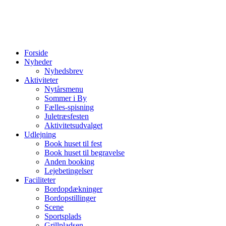
Forside
Nyheder
Nyhedsbrev
Aktiviteter
Nytårsmenu
Sommer i By
Fælles-spisning
Juletræsfesten
Aktivitetsudvalget
Udlejning
Book huset til fest
Book huset til begravelse
Anden booking
Lejebetingelser
Faciliteter
Bordopdækninger
Bordopstillinger
Scene
Sportsplads
Grillpladsen