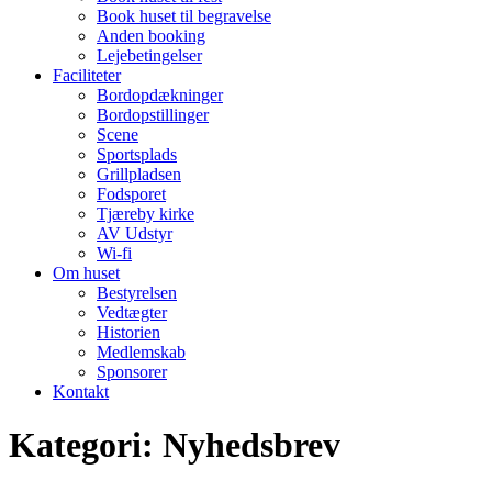
Book huset til begravelse
Anden booking
Lejebetingelser
Faciliteter
Bordopdækninger
Bordopstillinger
Scene
Sportsplads
Grillpladsen
Fodsporet
Tjæreby kirke
AV Udstyr
Wi-fi
Om huset
Bestyrelsen
Vedtægter
Historien
Medlemskab
Sponsorer
Kontakt
Kategori:
Nyhedsbrev