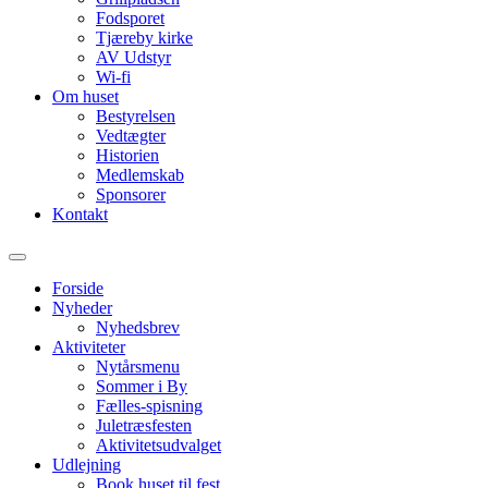
Fodsporet
Tjæreby kirke
AV Udstyr
Wi-fi
Om huset
Bestyrelsen
Vedtægter
Historien
Medlemskab
Sponsorer
Kontakt
Forside
Nyheder
Nyhedsbrev
Aktiviteter
Nytårsmenu
Sommer i By
Fælles-spisning
Juletræsfesten
Aktivitetsudvalget
Udlejning
Book huset til fest