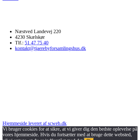
Næstved Landevej 220
4230 Skælskør
Tlf.:
51 47 75 40
kontakt@tjaerebyforsamlingshus.dk
Hjemmeside leveret af scweb.dk
Vi bruger cookies for at sikre, at vi giver dig den bedste oplevelse på
vores hjemmeside. Hvis du fortsætter med at bruge dette websted,