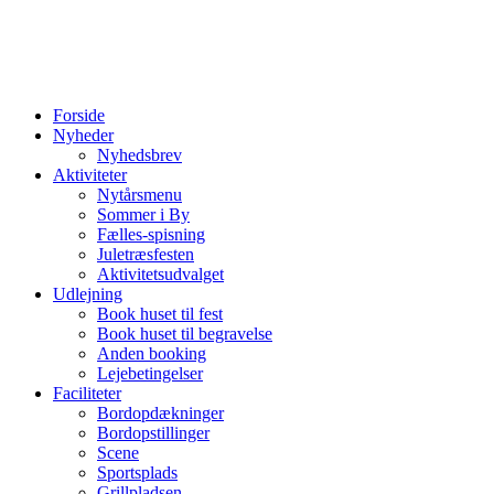
Forside
Nyheder
Nyhedsbrev
Aktiviteter
Nytårsmenu
Sommer i By
Fælles-spisning
Juletræsfesten
Aktivitetsudvalget
Udlejning
Book huset til fest
Book huset til begravelse
Anden booking
Lejebetingelser
Faciliteter
Bordopdækninger
Bordopstillinger
Scene
Sportsplads
Grillpladsen